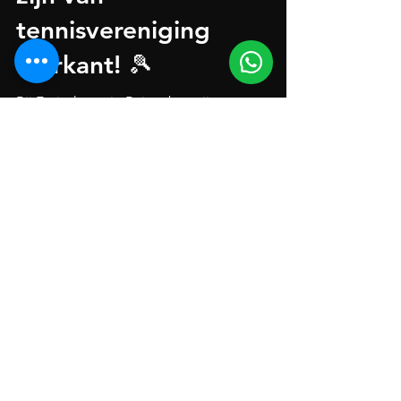
zijn van
tennisvereniging
Markant! 🎾
Bij Fysiotherapie Ruitersbos zijn we
gepassioneerd over sport en gezondheid.
Door samen te werken met Markant dragen
we bij aan de bloei...
Algemene voorwaarden