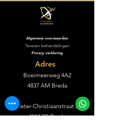
Algemene voorwaarden
Vacature performance
De eerste weken
Tarieven behandelingen
trainer
Fysiotherapie R
Privacy verklaring
zijn voorbijgevl
wat een start is
Adres
geweest!
Boeimeerweg 4A2
4837 AM Breda
Pieter-Christiaanstraat 2
4811 PS Breda