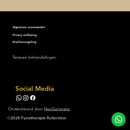
Algemene voorwaarden
Privacy verklaring
Klachtenregeling
erste weken bij
otherapie Ruitersbos zijn
bijgevlogen. En wat een
Tarieven behandelingen
t is het geweest!
Social Media
Ondersteund door
NexGeneratie
©2026
Fysiotherapie Ruitersbos