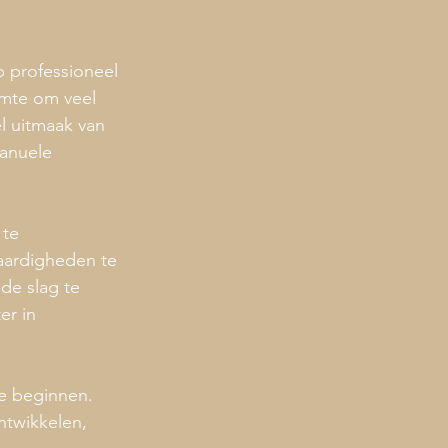
p professioneel 
imte om veel 
l uitmaak van 
anuele 
te 
aardigheden te 
de slag te 
er in 
e beginnen. 
ntwikkelen, 