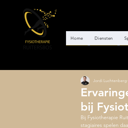
Home
Diensten
S
Jordi Luchtenberg
Ervaring
bij Fysi
Bij Fysiotherapie Ru
stagiaires spelen da