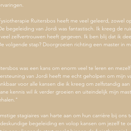
ervaringen.
 Fysiotherapie Ruitersbos heeft me veel geleerd, zowel o
 De begeleiding van Jordi was fantastisch. Ik kreeg de ru
veel zelfvertrouwen heeft gegeven. Ik ben blij dat ik dee
De volgende stap? Doorgroeien richting een master in m
itersbos was een kans om enorm veel te leren en mezelf 
ersteuning van Jordi heeft me echt geholpen om mijn v
ankbaar voor alle kansen die ik kreeg om zelfstandig aan 
e kennis wil ik verder groeien en uiteindelijk mijn mast
ehalen."
ige stagiaires van harte aan om hun carrière bij ons t
 deskundige begeleiding en volop kansen om jezelf te o