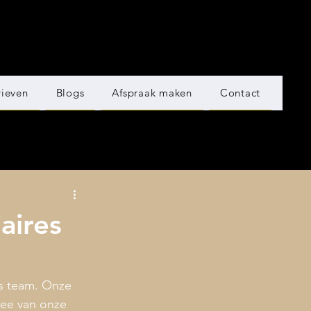
rieven
Blogs
Afspraak maken
Contact
aires
ns team. Onze 
wee van onze 