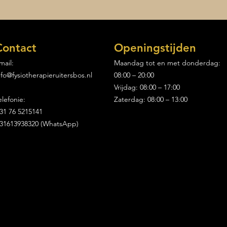
Contact
Openingstijden
mail:
Maandag tot en met donderdag:
nfo@fysiotherapieruitersbos.nl
08:00 – 20:00
Vacature performance
De e
trainer
Fysi
Vrijdag: 08:00 – 17:00
voor
elefonie:
Zaterdag: 08:00 – 13:00
star
31 76 5215141
31613938320 (WhatsApp)