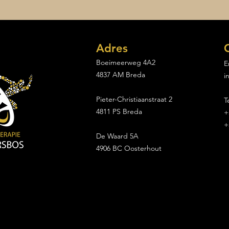
Adres
Boeimeerweg 4A2
E
4837 AM Breda
i
Sporter van de maand
Breda: Eveline
Pieter-Christiaanstraat 2
T
4811 PS Breda
+
+
De Waard 5A
4906 BC Oosterhout