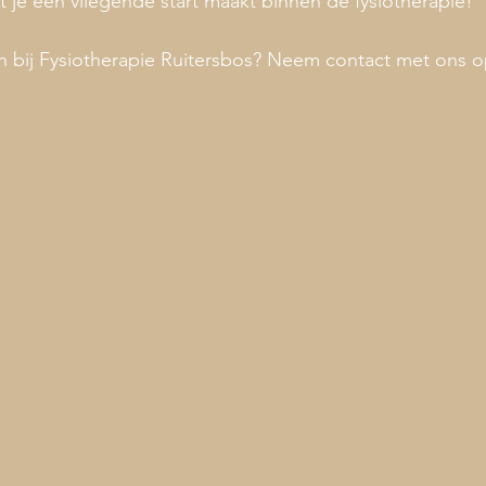
 je een vliegende start maakt binnen de fysiotherapie!
en bij Fysiotherapie Ruitersbos? Neem contact met ons 