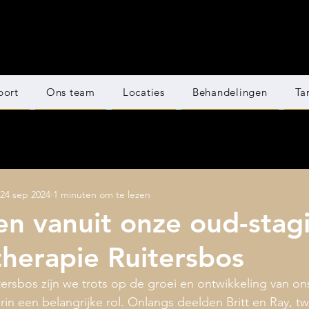
port
Ons team
Locaties
Behandelingen
Ta
24 sep 2024
1 minuten om te lezen
en vanuit onze oud-stagi
otherapie Ruitersbos
itersbos zijn we trots op de groei en ontwikkeling van o
arin een belangrijke rol. Onlangs deelden Britt en Ray, t