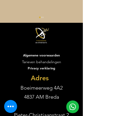
Algemene voorwaarden
Vacature performance
De eerste weken
Tarieven behandelingen
trainer
Fysiotherapie R
Privacy verklaring
zijn voorbijgevl
wat een start is
Adres
geweest!
Boeimeerweg 4A2
4837 AM Breda
Pieter-Christiaanstraat 2