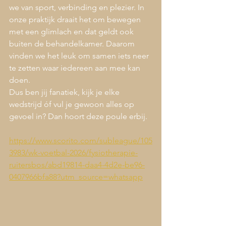
we van sport, verbinding en plezier. In 
onze praktijk draait het om bewegen 
met een glimlach en dat geldt ook 
buiten de behandelkamer. Daarom 
vinden we het leuk om samen iets neer 
te zetten waar iedereen aan mee kan 
doen.
Dus ben jij fanatiek, kijk je elke 
wedstrijd óf vul je gewoon alles op 
gevoel in? Dan hoort deze poule erbij.
https://www.scorito.com/subleague/105
3983/wk-voetbal-2026/fysiotherapie-
ruitersbos/abd19814-daa4-4d2e-be96-
0407966bfa88?utm_source=whatsapp