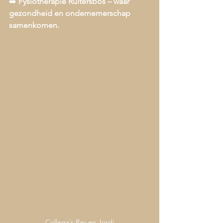
➡️ 
Fysiotherapie Ruitersbos – waar 
gezondheid en ondernemerschap 
samenkomen.
Collega´s Ray en Jordi