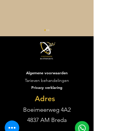
Algemene voorwaarden
Vacature performance
De eerste weken
Tarieven behandelingen
trainer
Fysiotherapie R
Privacy verklaring
zijn voorbijgevl
wat een start is
Adres
geweest!
Boeimeerweg 4A2
4837 AM Breda