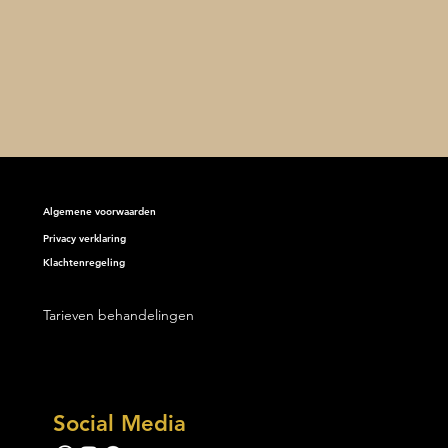
Algemene voorwaarden
Privacy verklaring
Klachtenregeling
erste weken bij
otherapie Ruitersbos zijn
bijgevlogen. En wat een
Tarieven behandelingen
t is het geweest!
Social Media