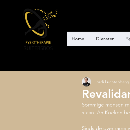
Home
Diensten
S
Jordi Luchtenberg
Revalida
Sommige mensen make
staan. An Koeken beh
Sinds de overname va