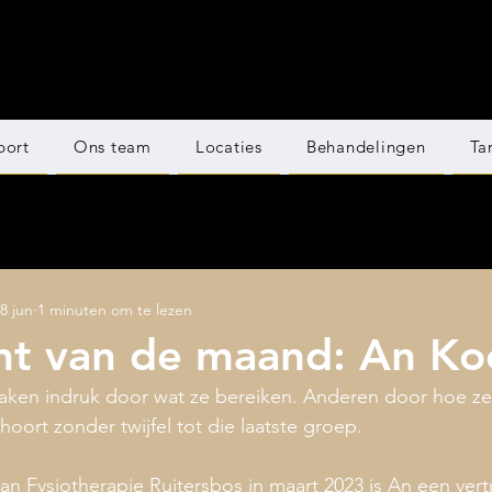
port
Ons team
Locaties
Behandelingen
Ta
8 jun
1 minuten om te lezen
nt van de maand: An K
n indruk door wat ze bereiken. Anderen door hoe ze i
oort zonder twijfel tot die laatste groep.
n Fysiotherapie Ruitersbos in maart 2023 is An een ver