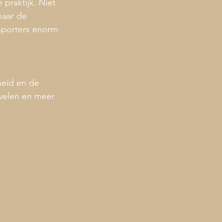
praktijk. Niet 
naar de 
sporters enorm 
heid en de 
 velen en meer 