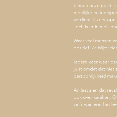
binnen onze praktijk
moeilijke en ingrijp
verdient, lijkt er o
Toch is er iets bijzo
Waar veel mensen zo
positief. Ze blijft vr
Iedere keer weer bew
juist omdat dat niet
persoonlijkheid make
An laat zien dat reva
ook over karakter. Ov
zelfs wanneer het le