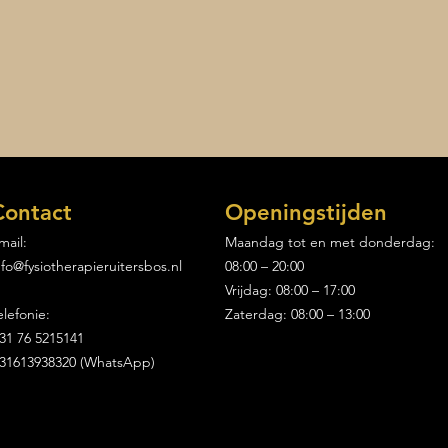
Contact
Openingstijden
mail:
Maandag tot en met donderdag:
nfo@fysiotherapieruitersbos.nl
08:00 – 20:00
Vacature performance
De e
trainer
Fysi
Vrijdag: 08:00 – 17:00
voor
elefonie:
Zaterdag: 08:00 – 13:00
star
31 76 5215141
31613938320 (WhatsApp)