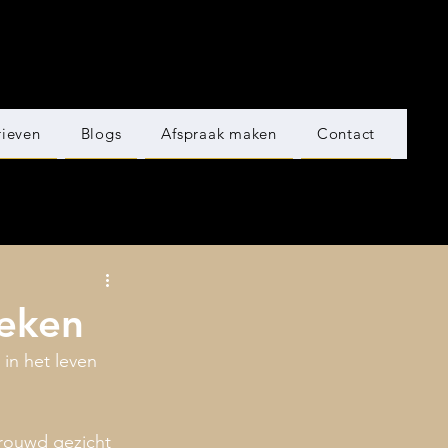
rieven
Blogs
Afspraak maken
Contact
oeken
n het leven 
trouwd gezicht 