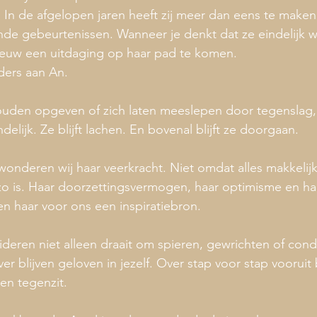
. In de afgelopen jaren heeft zij meer dan eens te make
ende gebeurtenissen. Wanneer je denkt dat ze eindelijk w
pnieuw een uitdaging op haar pad te komen.
nders aan An.
uden opgeven of zich laten meeslepen door tegenslag, b
iendelijk. Ze blijft lachen. En bovenal blijft ze doorgaan.
onderen wij haar veerkracht. Niet omdat alles makkelijk
 zo is. Haar doorzettingsvermogen, haar optimisme en h
n haar voor ons een inspiratiebron.
lideren niet alleen draait om spieren, gewrichten of condi
er blijven geloven in jezelf. Over stap voor stap vooruit b
ven tegenzit.