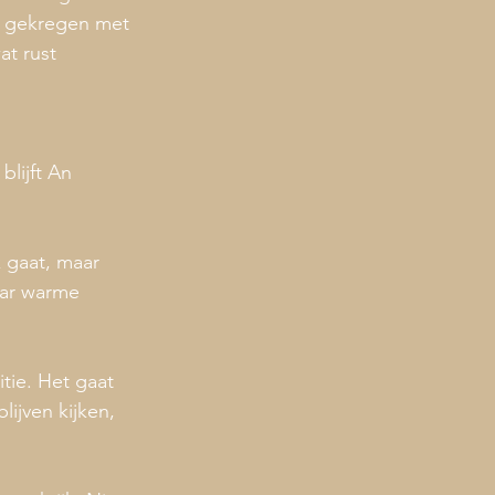
n gekregen met 
at rust 
lijft An 
 gaat, maar 
aar warme 
tie. Het gaat 
lijven kijken, 