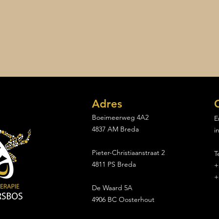
Adres
Boeimeerweg 4A2
E
4837 AM Breda
i
Sporter van de maand
Breda: Eveline
Pieter-Christiaanstraat 2
T
4811 PS Breda
+
+
De Waard 5A
4906 BC Oosterhout