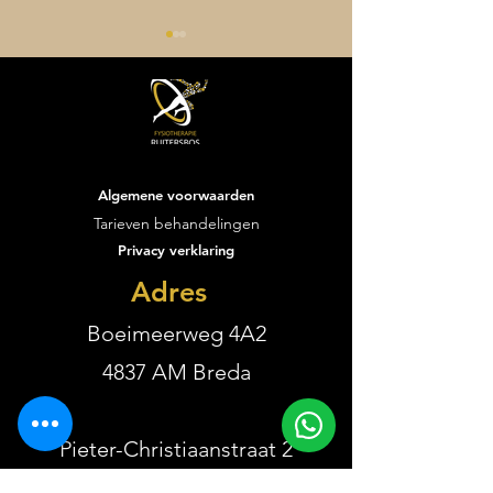
Algemene voorwaarden
Vacature performance
De eerste weken
Tarieven behandelingen
trainer
Fysiotherapie R
Privacy verklaring
zijn voorbijgevl
wat een start is
Adres
geweest!
Boeimeerweg 4A2
4837 AM Breda
Pieter-Christiaanstraat 2
4811 PS Breda