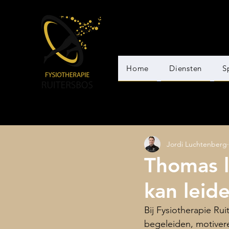
Home
Diensten
S
Jordi Luchtenberg
Thomas l
kan leid
Bij Fysiotherapie Ru
begeleiden, motiver