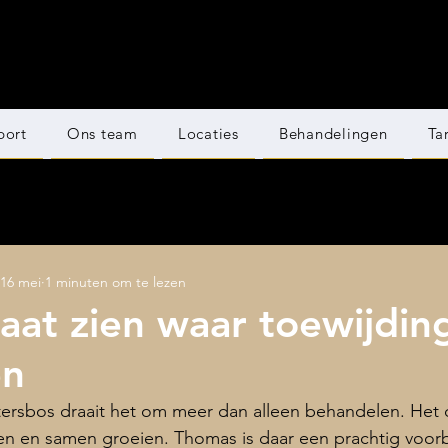
port
Ons team
Locaties
Behandelingen
Ta
16 mei
1 minuten om te lezen
aat zien waar toewijdin
en
itersbos draait het om meer dan alleen behandelen. Het 
en en samen groeien. Thomas is daar een prachtig voorb