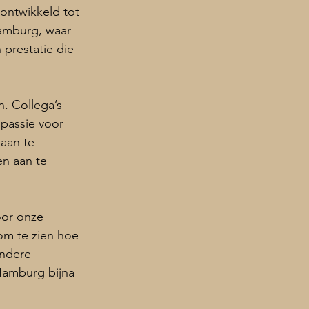
 ontwikkeld tot 
amburg, waar 
prestatie die 
 Collega’s 
passie voor 
aan te 
en aan te 
oor onze 
om te zien hoe 
ondere 
 Hamburg bijna 