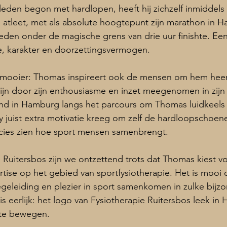
eleden begon met hardlopen, heeft hij zichzelf inmiddels
atleet, met als absolute hoogtepunt zijn marathon in H
eden onder de magische grens van drie uur finishte. Een 
ne, karakter en doorzettingsvermogen.
mooier: Thomas inspireert ook de mensen om hem heen.
ijn door zijn enthousiasme en inzet meegenomen in zijn 
ond in Hamburg langs het parcours om Thomas luidkeels 
y juist extra motivatie kreeg om zelf de hardloopschoen
ecies zien hoe sport mensen samenbrengt.
 Ruitersbos zijn we ontzettend trots dat Thomas kiest v
tise op het gebied van sportfysiotherapie. Het is mooi 
eleiding en plezier in sport samenkomen in zulke bijz
k is eerlijk: het logo van Fysiotherapie Ruitersbos leek in
 te bewegen.