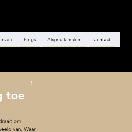
rieven
Blogs
Afspraak maken
Contact
g toe
draait om 
eeld van. Waar 