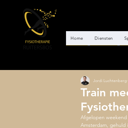
Home
Diensten
S
Jordi Luchtenberg
Train me
Fysiothe
Afgelopen weekend he
Amsterdam, gehuld in