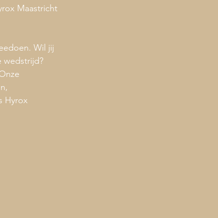
yrox Maastricht 
edoen. Wil jij 
 wedstrijd? 
 Onze 
n, 
s Hyrox 