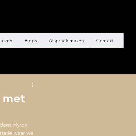
rieven
Blogs
Afspraak maken
Contact
t met
jdens Hyrox 
statie waar we 