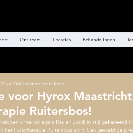
port
Ons team
Locaties
Behandelingen
Ta
12 okt 2024
1 minuten om te lezen
e voor Hyrox Maastrich
rapie Ruitersbos!
bben onze collega's Ray en Jordi in stijl geflaneerd ti
 het Fysiotherapie Ruitersbos shirt. Een geweldige pre