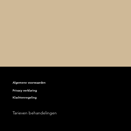
Algemene voorwaarden
Privacy verklaring
Klachtenregeling
tsing airco in Breda 31-
026
Tarieven behandelingen