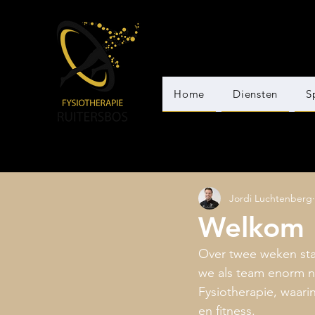
Home
Diensten
S
Jordi Luchtenberg
Welkom 
Over twee weken star
we als team enorm naa
Fysiotherapie, waarin
en fitness.