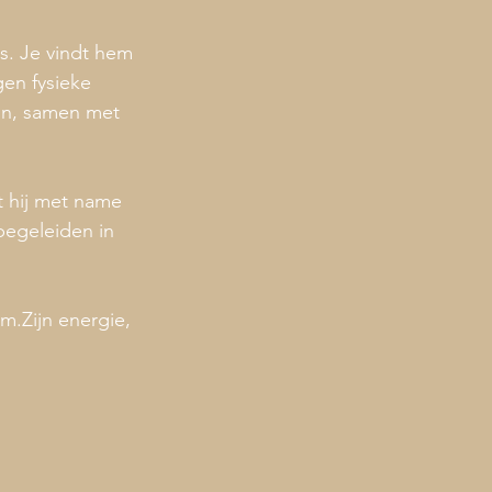
s. Je vindt hem 
gen fysieke 
in, samen met 
t hij met name 
begeleiden in 
.Zijn energie, 