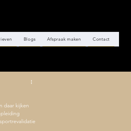
rieven
Blogs
Afspraak maken
Contact
n daar kijken 
opleiding 
sportrevalidatie 