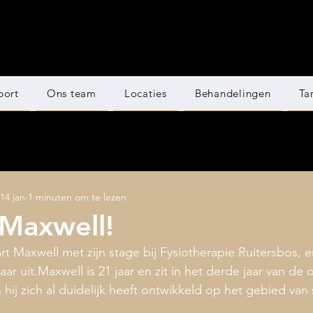
port
Ons team
Locaties
Behandelingen
Ta
14 jan
1 minuten om te lezen
Maxwell!
t Maxwell met zijn stage bij Fysiotherapie Ruitersbos, e
r uit.Maxwell is 21 jaar en zit in het derde jaar van de 
 hij zich al duidelijk heeft ontwikkeld op het gebied van 