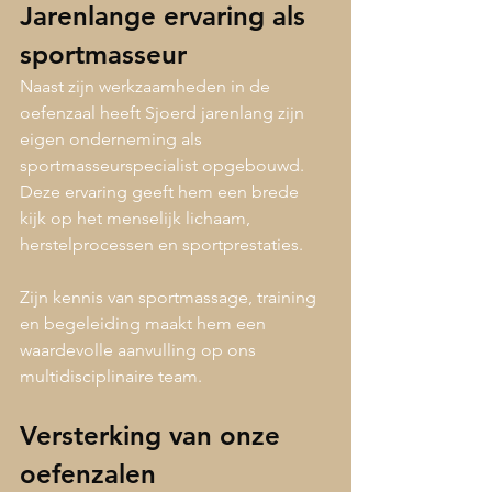
Jarenlange ervaring als 
sportmasseur
Naast zijn werkzaamheden in de 
oefenzaal heeft Sjoerd jarenlang zijn 
eigen onderneming als 
sportmasseurspecialist opgebouwd. 
Deze ervaring geeft hem een brede 
kijk op het menselijk lichaam, 
herstelprocessen en sportprestaties.
Zijn kennis van sportmassage, training 
en begeleiding maakt hem een 
waardevolle aanvulling op ons 
multidisciplinaire team.
Versterking van onze 
oefenzalen