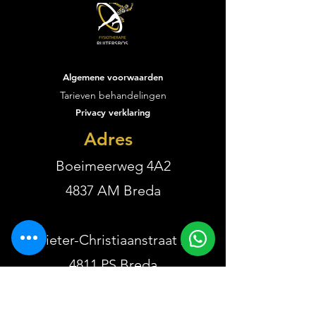
Algemene voorwaarden
Vacature performance
De eerste weken
Tarieven behandelingen
trainer
Fysiotherapie R
Privacy verklaring
zijn voorbijgevl
wat een start is
Adres
geweest!
Boeimeerweg 4A2
4837 AM Breda
Pieter-Christiaanstraat 2
4811 PS Breda
De Waard 5A