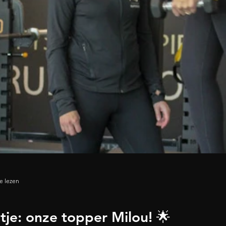
e lezen
tje: onze topper Milou! 🌟