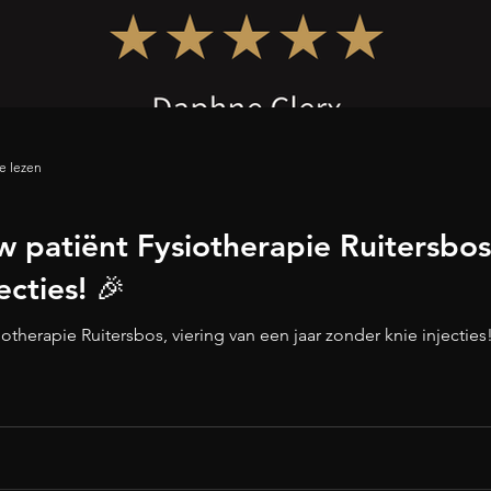
e lezen
w patiënt Fysiotherapie Ruitersbos
ecties! 🎉
iotherapie Ruitersbos, viering van een jaar zonder knie injecties