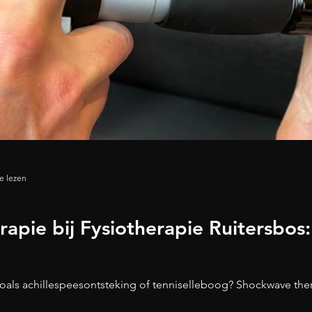
e lezen
apie bij Fysiotherapie Ruitersbos:
 zoals achillespeesontsteking of tenniselleboog? Shockwave ther