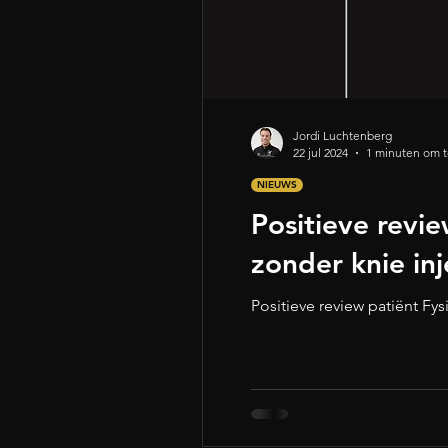
Jordi Luchtenberg
22 jul 2024
1 minuten om t
NIEUWS
Positieve revie
zonder knie inj
Positieve review patiënt Fys