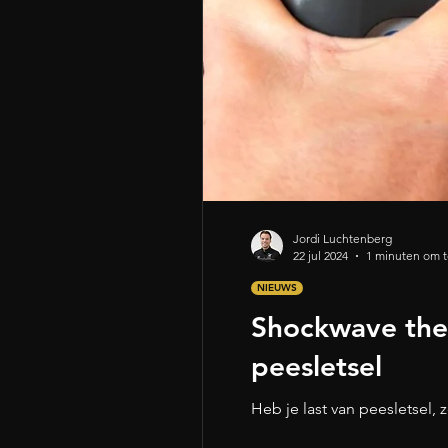
Jordi Luchtenberg
22 jul 2024
1 minuten om t
NIEUWS
Shockwave ther
peesletsel
Heb je last van peesletsel,