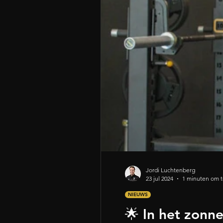
Jordi Luchtenberg
23 jul 2024
1 minuten om t
NIEUWS
🌟 In het zonne