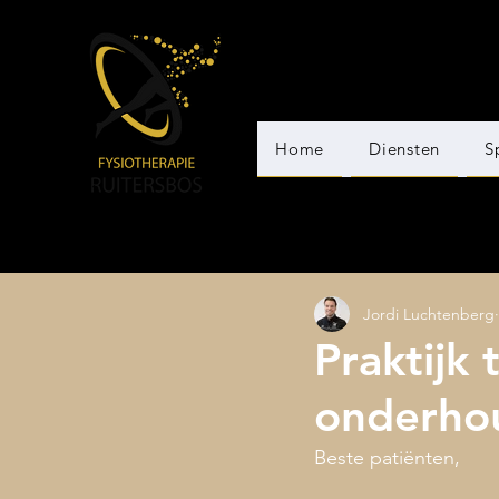
Home
Diensten
S
Jordi Luchtenberg
Praktijk 
onderhou
Beste patiënten,