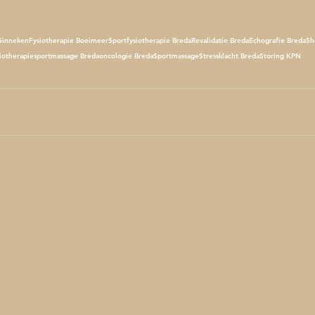
Ginneken
Fysiotherapie Boeimeer
Sportfysiotherapie Breda
Revalidatie Breda
Echografie Breda
Sh
iotherapie
sportmassage Breda
oncologie Breda
Sportmassage
Stressklacht Breda
Storing KPN