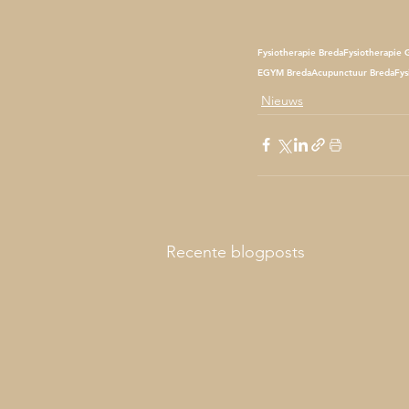
Fysiotherapie Breda
Fysiotherapie 
EGYM Breda
Acupunctuur Breda
Fys
Nieuws
Recente blogposts