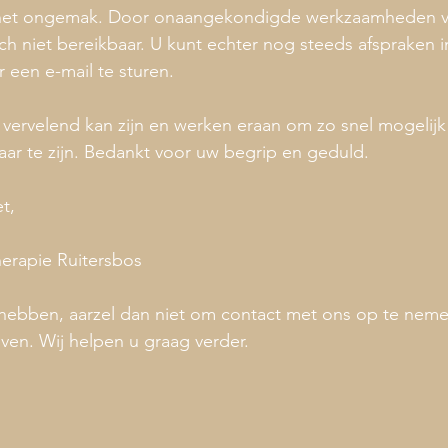
het ongemak. Door onaangekondigde werkzaamheden van
h niet bereikbaar. U kunt echter nog steeds afspraken i
 een e-mail te sturen.
t vervelend kan zijn en werken eraan om zo snel mogelijk
aar te zijn. Bedankt voor uw begrip en geduld.
t,
herapie Ruitersbos
 hebben, aarzel dan niet om contact met ons op te neme
en. Wij helpen u graag verder.