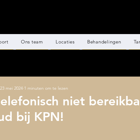
port
Ons team
Locaties
Behandelingen
Ta
23 mei 2024
1 minuten om te lezen
telefonisch niet bereikba
d bij KPN!