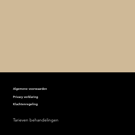
Algemene voorwaarden
Privacy verklaring
Klachtenregeling
erste weken bij
otherapie Ruitersbos zijn
bijgevlogen. En wat een
Tarieven behandelingen
t is het geweest!