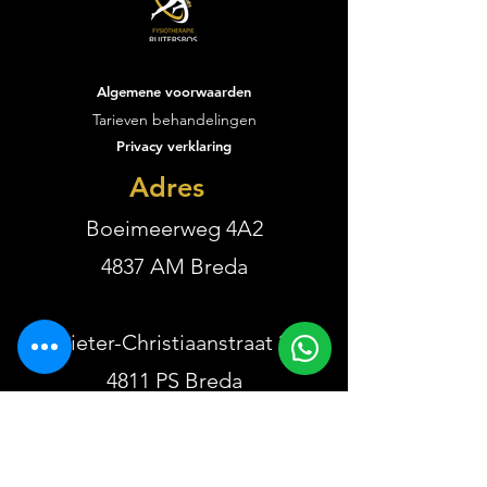
Algemene voorwaarden
Vacature performance
De eerste weken
Tarieven behandelingen
trainer
Fysiotherapie R
Privacy verklaring
zijn voorbijgevl
wat een start is
Adres
geweest!
Boeimeerweg 4A2
4837 AM Breda
Pieter-Christiaanstraat 2
4811 PS Breda
De Waard 5A