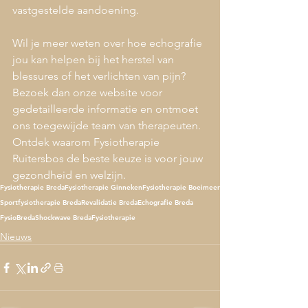
vastgestelde aandoening.
Wil je meer weten over hoe echografie 
jou kan helpen bij het herstel van 
blessures of het verlichten van pijn? 
Bezoek dan onze website voor 
gedetailleerde informatie en ontmoet 
ons toegewijde team van therapeuten. 
Ontdek waarom Fysiotherapie 
Ruitersbos de beste keuze is voor jouw 
gezondheid en welzijn.
Fysiotherapie Breda
Fysiotherapie Ginneken
Fysiotherapie Boeimeer
Sportfysiotherapie Breda
Revalidatie Breda
Echografie Breda
FysioBreda
Shockwave Breda
Fysiotherapie
Nieuws